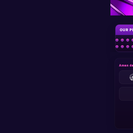
OUR P
Aman da