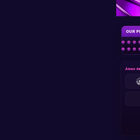
OUR P
Aman da