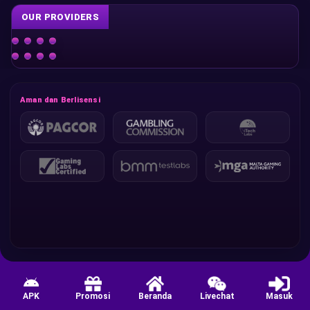
OUR PROVIDERS
Aman dan Berlisensi
APK
Promosi
Beranda
Livechat
Masuk