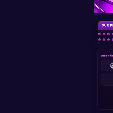
OUR P
Aman da