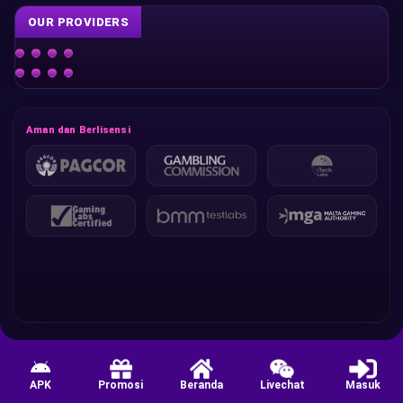
OUR PROVIDERS
Aman dan Berlisensi
APK
Promosi
Beranda
Livechat
Masuk