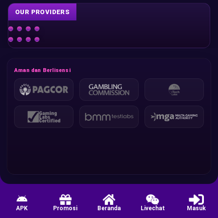
OUR PROVIDERS
Aman dan Berlisensi
APK
Promosi
Beranda
Livechat
Masuk